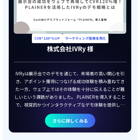
CVR*120*%UP
マーケティング施策多角化
株式会社IVRy
様
IVRyは展示会でのデモを通じて、来場者の高い関心を引
き、アポイント獲得につなげる成功体験を積み重ねてき
た一方、ウェブ上ではその体験を十分に伝えることが難
しいという課題がありました。 PLAINERを導入すること
で、視覚的かつインタラクティブなデモ体験を提供し、
訪問者の理解と興味を高めることに成功。ABテスト検証
でも、無料アカウント登録のCVRが約120%向上する効果
さらに詳しくみる
が得られました。 さらに、ナーチャリングやオンボーデ
ィング、展示会での活用などにも展開し、施策の幅が広