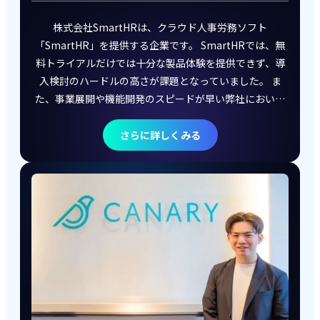
株式会社SmartHRは、クラウド人事労務ソフト
「SmartHR」を提供する企業です。 SmartHRでは、無
料トライアルだけでは十分な製品体験を提供できず、導
入検討のハードルの高さが課題となっていました。 ま
た、事業展開や機能開発のスピードが早い弊社において
は、コンテンツを用意してもすぐに情報の鮮度が落ちて
しまい、制作・更新の運用負荷が高いという課題を抱え
さらに詳しくみる
ていたのです。 そこでPLAINERを導入し、ノーコードで
魅力的なオンラインデモをスピーディーに構築・展開し
ました。その結果、CVRの向上や営業活動の効率化につ
ながり、ビジネス全体への貢献を実現しました。