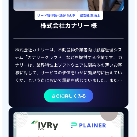
リード獲得数*150*%UP
商談化率向上
株式会社カナリー
様
株式会社カナリーは、不動産仲介業者向け顧客管理シス
テム「カナリークラウド」などを提供する企業です。 カ
ナリーは、業界特性上ソフトウェアに馴染みの薄いお客
様に対して、サービスの価値をいかに効果的に伝えてい
くか、という点において課題を感じていました。また、
架電中心の営業スタイルでは効率的なリード育成が困難
なため、商談化率の向上における施策についても模索し
さらに詳しくみる
ていました。そこでPLAINERを導入し、視覚的・体験的
にサービスの価値を伝えるデモを制作。お客様の温度感
を高めつつリードの質と量の両方を改善し、結果として
商談化率とリード獲得数の両面で成果を上げることがで
きました。